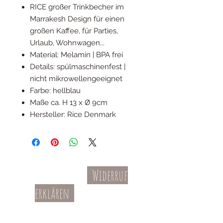
RICE großer Trinkbecher im
Marrakesh Design für einen
großen Kaffee, für Parties,
Urlaub, Wohnwagen...
Material: Melamin | BPA frei
Details: spülmaschinenfest |
nicht mikrowellengeeignet
Farbe: hellblau
Maße ca. H 13 x Ø 9cm
Hersteller: Rice Denmark
Widerruf
Kontakt
AGBs
erklären
Teil-Widerruf
Datenschutz
Batterieentsorgung
Impressum
Versandkosten