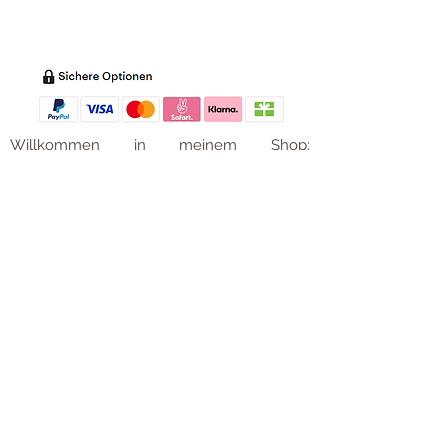
Zahl
ung
Willkommen in meinem Shop:
Wohnaccessoires
,
Dekoartikel
,
Geschirr
,
Taschen &
Accessoires
.
Aufbewahrungsideen
,
Baby
- und
Kindersachen und allerlei mehr Dinge, die
unseren Alltag noch schöner machen...
mycoca
- my colorful castle... ist
kunterbunt: mycoca.de entstand aus Liebe
zu liebevollen Details und bunten Farben.
In meinem kleinen Shop finden Sie ein
Vielzahl an kunterbunten Begleitern, die
das Leben ein bisschen bunter machen:
Saisonale
Dekorationen
, liebevolle
Schmuckkreationen, lustiges für unsere
Kleinen, zauberhafte Lieblingsstücke,
Düfte
, Kerzen und Aromen,
Liebenswertes für den Tisch, Balsam für