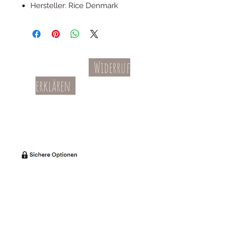
Hersteller: Rice Denmark
Widerruf
Kontakt
AGBs
erklären
Teil-Widerruf
Datenschutz
Batterieentsorgung
Impressum
Versandkosten
Zahl
ung
Willkommen in meinem Shop:
Wohnaccessoires
,
Dekoartikel
,
Geschirr
,
Taschen &
Accessoires
.
Aufbewahrungsideen
,
Baby
- und
Kindersachen und allerlei mehr Dinge, die