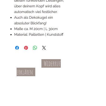
diesen funkelnden Lieblingen,
über deinem Kopf wird alles
automatisch viel festlicher.
Auch als Dekokugel ein
absoluter Blickfang!
Maße ca. M 20cm | L 30cm
Material: Pailletten | Kunststoff
Widerruf
Kontakt
AGBs
erklären
Teil-Widerruf
Datenschutz
Batterieentsorgung
Impressum
Versandkosten
Zahl
ung