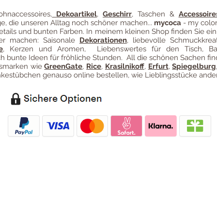
hnaccessoires
,
Dekoartikel
,
Geschirr
, Taschen &
Accessoire
ge, die unseren Alltag noch schöner machen...
mycoca
- my color
etails und bunten Farben. In meinem kleinen Shop finden Sie ein
ter machen: Saisonale
Dekorationen
, liebevolle Schmuckkreat
e
, Kerzen und Aromen, Liebenswertes für den Tisch, B
 bunte Ideen für fröhliche Stunden. All die schönen Sachen fin
ngsmarken wie
GreenGate
,
Rice
,
Krasilnikoff
,
Erfurt
,
Spiegelburg
estübchen genauso online bestellen, wie Lieblingsstücke ander