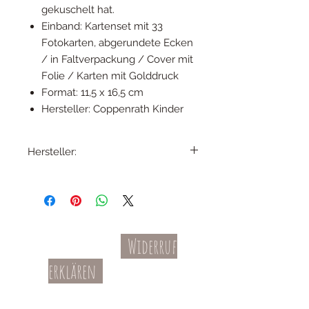
gekuschelt hat.
Einband: Kartenset mit 33
Fotokarten, abgerundete Ecken
/ in Faltverpackung / Cover mit
Folie / Karten mit Golddruck
Format: 11,5 x 16,5 cm
Hersteller: Coppenrath Kinder
Hersteller:
Coppenrath Verlag GmbH & Co. KG,
Hafenweg 32, D-48155 Münster,
info@coppenrath.de
Widerruf
Kontakt
AGBs
erklären
Teil-Widerruf
Datenschutz
Batterieentsorgung