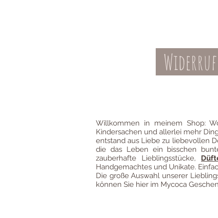
Widerruf
Kontakt
AGBs
Willkommen in meinem Shop: Wo
Kindersachen und allerlei mehr Din
entstand aus Liebe zu liebevollen D
die das Leben ein bisschen bun
zauberhafte Lieblingsstücke,
Düft
Handgemachtes und Unikate. Einfach
Die große Auswahl unserer Liebli
können Sie hier im Mycoca Geschenk