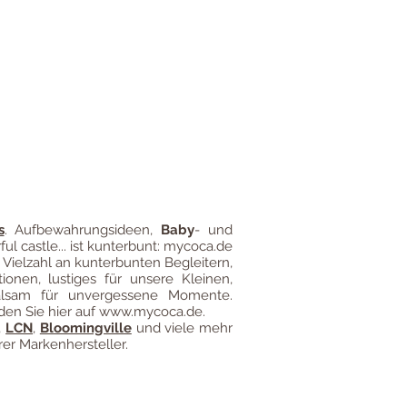
gung
Impressum
Versandkosten
s
.
Aufbewahrungsideen
,
Baby
- und
ful castle... ist kunterbunt: mycoca.de
 Vielzahl an kunterbunten Begleitern,
ionen, lustiges für unsere Kleinen,
alsam für unvergessene Momente.
den Sie hier auf
www.mycoca.de
.
,
LCN
,
Bloomingville
und viele mehr
er Markenhersteller.