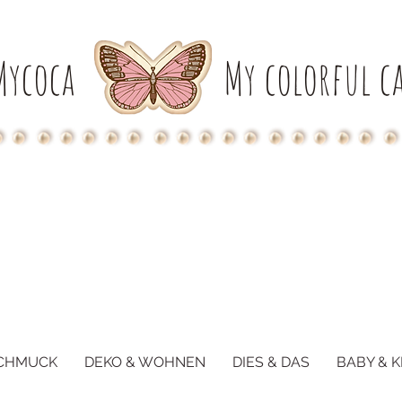
Mycoca
My colorful ca
CHMUCK
DEKO & WOHNEN
DIES & DAS
BABY & K