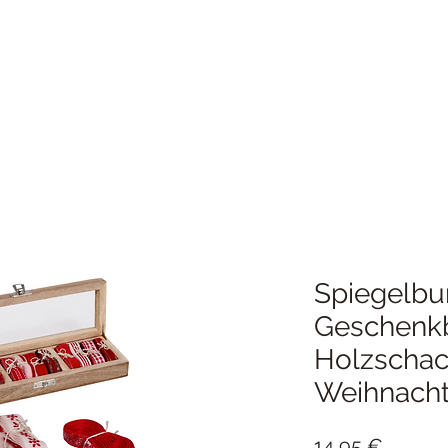
Spiegelbu
Geschenkb
Holzschac
Weihnach
Preis
14,95 €