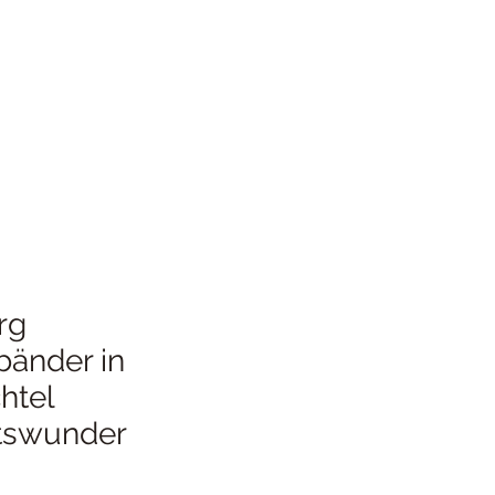
rg
änder in
htel
tswunder