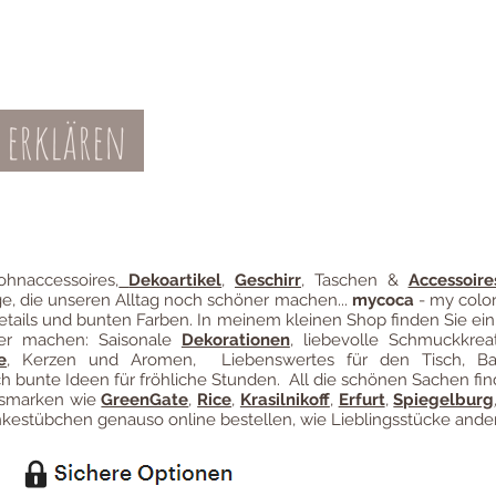
 erklären
Teil-Widerruf
Datenschutz
Batterieentsor
Zahl
ung
hnaccessoires
,
Dekoartikel
,
Geschirr
, Taschen &
Accessoire
ge, die unseren Alltag noch schöner machen...
mycoca
- my color
etails und bunten Farben. In meinem kleinen Shop finden Sie ein
ter machen: Saisonale
Dekorationen
, liebevolle Schmuckkreat
e
, Kerzen und Aromen, Liebenswertes für den Tisch, B
 bunte Ideen für fröhliche Stunden. All die schönen Sachen fin
ngsmarken wie
GreenGate
,
Rice
,
Krasilnikoff
,
Erfurt
,
Spiegelburg
estübchen genauso online bestellen, wie Lieblingsstücke ander