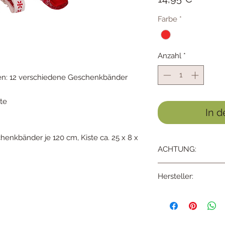
Farbe
*
Anzahl
*
ken: 12 verschiedene Geschenkbänder
ste
In 
enkbänder je 120 cm, Kiste ca. 25 x 8 x
ACHTUNG:
Nicht für Kinder 36 
Hersteller:
durch Kleinteile.
Coppenrath Verlag Gm
Münster, info@coppen