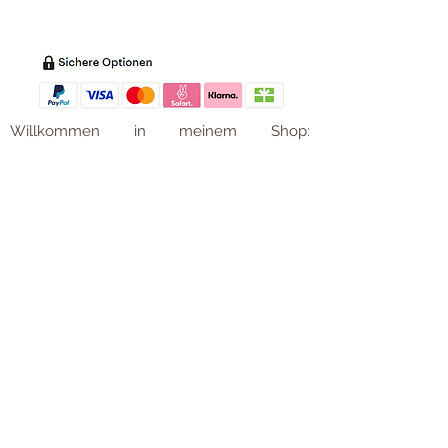
Zahl
ung
Willkommen in meinem Shop:
Wohnaccessoires
,
Dekoartikel
,
Geschirr
,
Taschen &
Accessoires
.
Aufbewahrungsideen
,
Baby
- und
Kindersachen und allerlei mehr Dinge, die
unseren Alltag noch schöner machen...
mycoca
- my colorful castle... ist
kunterbunt: mycoca.de entstand aus Liebe
zu liebevollen Details und bunten Farben.
In meinem kleinen Shop finden Sie ein
Vielzahl an kunterbunten Begleitern, die
das Leben ein bisschen bunter machen:
Saisonale
Dekorationen
, liebevolle
Schmuckkreationen, lustiges für unsere
Kleinen, zauberhafte Lieblingsstücke,
Düfte
, Kerzen und Aromen,
Liebenswertes für den Tisch, Balsam für
unvergessene Momente. Handgemachtes