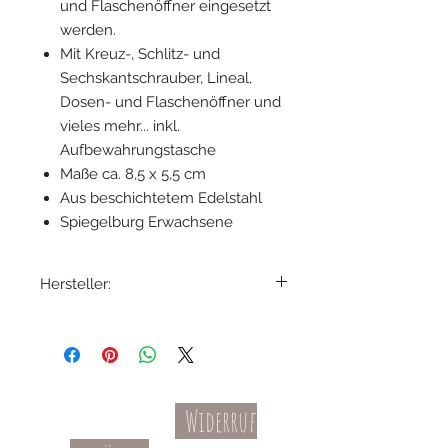
und Flaschenöffner eingesetzt
werden.
Mit Kreuz-, Schlitz- und
Sechskantschrauber, Lineal,
Dosen- und Flaschenöffner und
vieles mehr... inkl.
Aufbewahrungstasche
Maße ca. 8,5 x 5,5 cm
Aus beschichtetem Edelstahl
Spiegelburg Erwachsene
Hersteller:
Coppenrath Verlag GmbH & Co. KG,
Hafenweg 32, D-48155 Münster,
info@coppenrath.de
Widerruf
Kontakt
AGBs