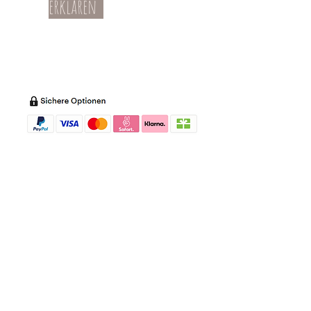
erklären
Teil-Widerruf
Datenschutz
Batterieentsorgung
Impressum
Versandkosten
Zahl
ung
Willkommen in meinem Shop:
Wohnaccessoires
,
Dekoartikel
,
Geschirr
,
Taschen &
Accessoires
.
Aufbewahrungsideen
,
Baby
- und
Kindersachen und allerlei mehr Dinge, die
unseren Alltag noch schöner machen...
mycoca
- my colorful castle... ist
kunterbunt: mycoca.de entstand aus Liebe
zu liebevollen Details und bunten Farben.
In meinem kleinen Shop finden Sie ein
Vielzahl an kunterbunten Begleitern, die
das Leben ein bisschen bunter machen:
Saisonale
Dekorationen
, liebevolle
Schmuckkreationen, lustiges für unsere