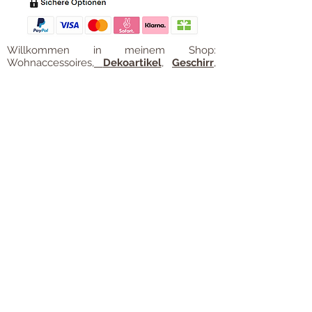
Willkommen in meinem Shop:
Wohnaccessoires
,
Dekoartikel
,
Geschirr
,
Taschen &
Accessoires
.
Aufbewahrungsideen
,
Baby
- und
Kindersachen und allerlei mehr Dinge, die
unseren Alltag noch schöner machen...
mycoca
- my colorful castle... ist
kunterbunt: mycoca.de entstand aus Liebe
zu liebevollen Details und bunten Farben.
In meinem kleinen Shop finden Sie ein
Vielzahl an kunterbunten Begleitern, die
das Leben ein bisschen bunter machen:
Saisonale
Dekorationen
, liebevolle
Schmuckkreationen, lustiges für unsere
Kleinen, zauberhafte Lieblingsstücke,
Düfte
, Kerzen und Aromen,
Liebenswertes für den Tisch, Balsam für
unvergessene Momente. Handgemachtes
und Unikate. Einfach bunte Ideen für
fröhliche Stunden. All die schönen Sachen
finden Sie hier auf
www.mycoca.de
.