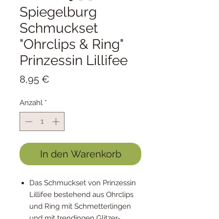
Spiegelburg
Schmuckset
"Ohrclips & Ring"
Prinzessin Lillifee
Preis
8,95 €
Anzahl
*
In den Warenkorb
Das Schmuckset von Prinzessin
Lillifee bestehend aus Ohrclips
und Ring mit Schmetterlingen
und mit trendingen Glitzer-