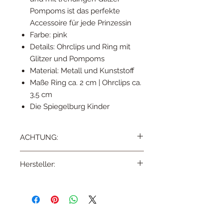
Pompoms ist das perfekte
Accessoire für jede Prinzessin
Farbe: pink
Details: Ohrclips und Ring mit
Glitzer und Pompoms
Material: Metall und Kunststoff
Maße Ring ca. 2 cm | Ohrclips ca.
3,5 cm
Die Spiegelburg Kinder
ACHTUNG:
Nicht geeignet für Kinder unter 3 Jahren.
Hersteller:
Benutzung unter Aufsicht von
Erwachsenen |
Benutzung unter
Coppenrath Verlag GmbH & Co. KG,
unmittelbarer Aufsicht von Erwachsenen
Hafenweg 32, D-48155 Münster,
info@coppenrath.de