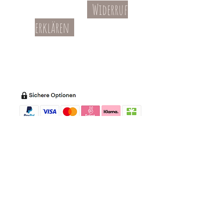
Widerruf
Kontakt
AGBs
erklären
Teil-Widerruf
Datenschutz
Batterieentsorgung
Impressum
Versandkosten
Zahl
ung
Willkommen in meinem Shop:
Wohnaccessoires
,
Dekoartikel
,
Geschirr
,
Taschen &
Accessoires
.
Aufbewahrungsideen
,
Baby
- und
Kindersachen und allerlei mehr Dinge, die
unseren Alltag noch schöner machen...
mycoca
- my colorful castle... ist
kunterbunt: mycoca.de entstand aus Liebe
zu liebevollen Details und bunten Farben.
In meinem kleinen Shop finden Sie ein
Vielzahl an kunterbunten Begleitern, die