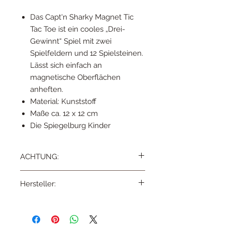
Das Capt'n Sharky Magnet Tic
Tac Toe ist ein cooles „Drei-
Gewinnt“ Spiel mit zwei
Spielfeldern und 12 Spielsteinen.
Lässt sich einfach an
magnetische Oberflächen
anheften.
Material: Kunststoff
Maße ca. 12 x 12 cm
Die Spiegelburg Kinder
ACHTUNG:
Achtung! Nicht für Kinder unter 36
Hersteller:
Monaten geeignet. Erstickungsgefahr
durch Kleinteile.
Coppenrath Verlag GmbH & Co. KG,
Hafenweg 32, D-48155 Münster,
info@coppenrath.de