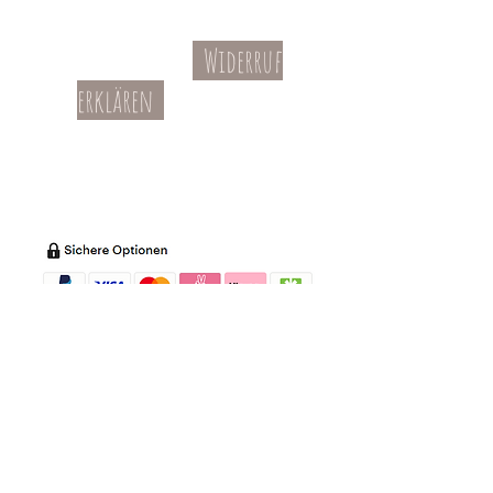
Widerruf
Kontakt
AGBs
erklären
Teil-Widerruf
Datenschutz
Batterieentsorgung
Impressum
Versandkosten
Zahl
ung
Willkommen in meinem Shop:
Wohnaccessoires
,
Dekoartikel
,
Geschirr
,
Taschen &
Accessoires
.
Aufbewahrungsideen
,
Baby
- und
Kindersachen und allerlei mehr Dinge, die
unseren Alltag noch schöner machen...
mycoca
- my colorful castle... ist
kunterbunt: mycoca.de entstand aus Liebe
zu liebevollen Details und bunten Farben.