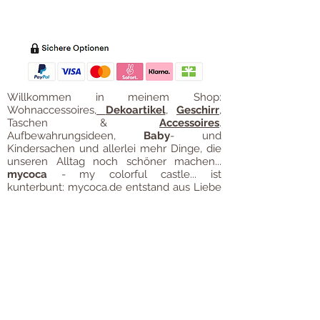
Zahl
ung
Willkommen in meinem Shop:
Wohnaccessoires
,
Dekoartikel
,
Geschirr
,
Taschen &
Accessoires
.
Aufbewahrungsideen
,
Baby
- und
Kindersachen und allerlei mehr Dinge, die
unseren Alltag noch schöner machen...
mycoca
- my colorful castle... ist
kunterbunt: mycoca.de entstand aus Liebe
zu liebevollen Details und bunten Farben.
In meinem kleinen Shop finden Sie ein
Vielzahl an kunterbunten Begleitern, die
das Leben ein bisschen bunter machen:
Saisonale
Dekorationen
, liebevolle
Schmuckkreationen, lustiges für unsere
Kleinen, zauberhafte Lieblingsstücke,
Düfte
, Kerzen und Aromen,
Liebenswertes für den Tisch, Balsam für
unvergessene Momente. Handgemachtes