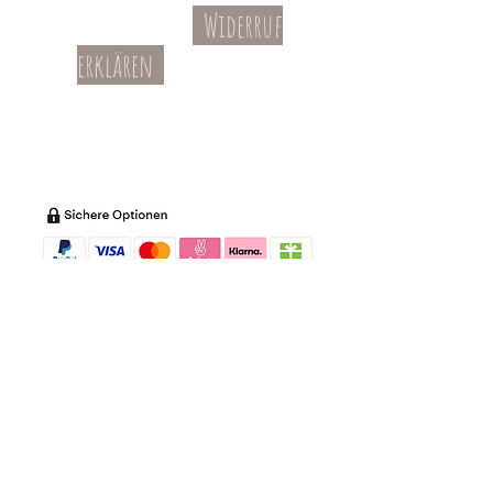
Widerruf
Kontakt
AGBs
erklären
Teil-Widerruf
Datenschutz
Batterieentsorgung
Impressum
Versandkosten
Zahl
ung
Willkommen in meinem Shop:
Wohnaccessoires
,
Dekoartikel
,
Geschirr
,
Taschen &
Accessoires
.
Aufbewahrungsideen
,
Baby
- und
Kindersachen und allerlei mehr Dinge, die
unseren Alltag noch schöner machen...
mycoca
- my colorful castle... ist
kunterbunt: mycoca.de entstand aus Liebe
zu liebevollen Details und bunten Farben.
In meinem kleinen Shop finden Sie ein
Vielzahl an kunterbunten Begleitern, die